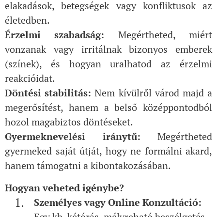
elakadások, betegségek vagy konfliktusok az
életedben.
Érzelmi szabadság:
Megértheted, miért
vonzanak vagy irritálnak bizonyos emberek
(színek), és hogyan uralhatod az érzelmi
reakcióidat.
Döntési stabilitás:
Nem kívülről várod majd a
megerősítést, hanem a belső középpontodból
hozol magabiztos döntéseket.
Gyermeknevelési iránytű:
Megértheted
gyermeked saját útját, hogy ne formálni akard,
hanem támogatni a kibontakozásában.
Hogyan veheted igénybe?
Személyes vagy Online Konzultáció:
Egy kb. kétórás, mélyreható beszélgetés,