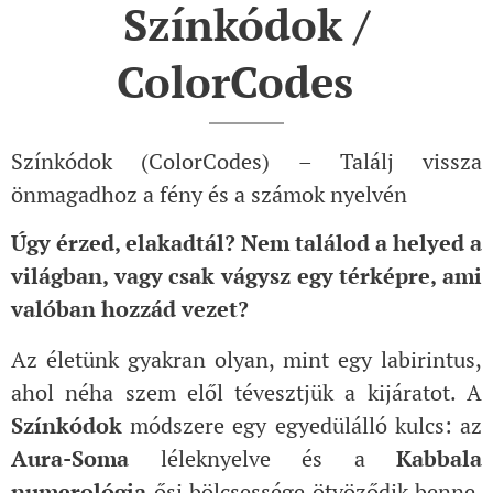
Színkódok /
ColorCodes
Színkódok (ColorCodes) – Találj vissza
önmagadhoz a fény és a számok nyelvén
Úgy érzed, elakadtál? Nem találod a helyed a
világban, vagy csak vágysz egy térképre, ami
valóban hozzád vezet?
Az életünk gyakran olyan, mint egy labirintus,
ahol néha szem elől tévesztjük a kijáratot. A
Színkódok
módszere egy egyedülálló kulcs: az
Aura-Soma
léleknyelve és a
Kabbala
numerológia
ősi bölcsessége ötvöződik benne,