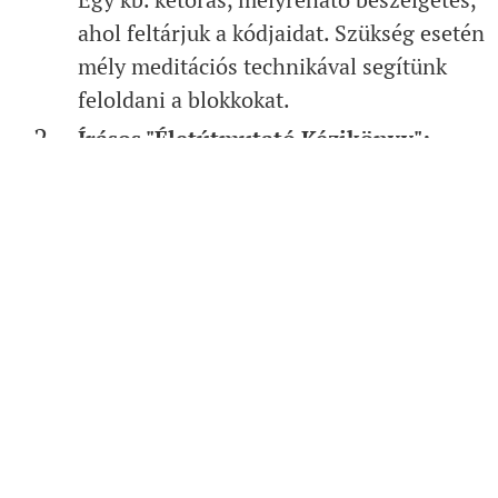
ahol feltárjuk a kódjaidat. Szükség esetén
mély meditációs technikával segítünk
feloldani a blokkokat.
Írásos "Életútmutató Kézikönyv":
Kérheted az elemzést írásban is, ami egy
örök iránytű marad a mindennapokhoz.
Választható modulok:
Teljes elemzés (név, dátum, karma,
energetikai kapuk).
Pályaorientáció és képességek.
Gyermekelemzés szülőknek.
Az igazi mester benned lakozik, én csak az
útmutatót adom.