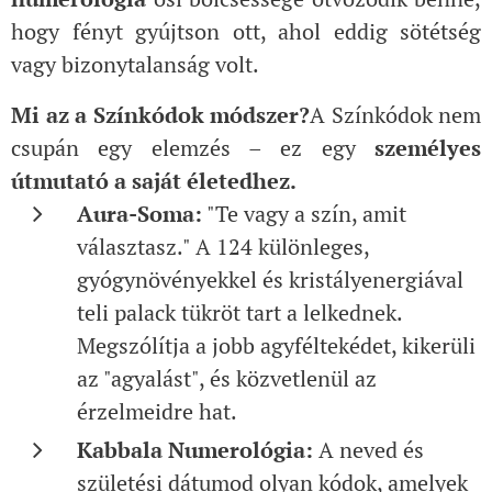
hogy fényt gyújtson ott, ahol eddig sötétség
vagy bizonytalanság volt.
Mi az a Színkódok módszer?
A Színkódok nem
csupán egy elemzés – ez egy
személyes
útmutató a saját életedhez.
Aura-Soma:
"Te vagy a szín, amit
választasz." A 124 különleges,
gyógynövényekkel és kristályenergiával
teli palack tükröt tart a lelkednek.
Megszólítja a jobb agyféltekédet, kikerüli
az "agyalást", és közvetlenül az
érzelmeidre hat.
Kabbala Numerológia:
A neved és
születési dátumod olyan kódok, amelyek